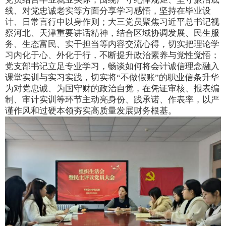
线、对党忠诚老实等方面分享学习感悟，坚持在毕业设
计、日常言行中以身作则；大三党员聚焦习近平总书记视
察河北、天津重要讲话精神，结合区域协调发展、民生服
务、生态富民、实干担当等内容交流心得，切实把理论学
习内化于心、外化于行，不断提升政治素养与党性觉悟；
党支部书记立足专业学习，畅谈如何将会计诚信理念融入
课堂实训与实习实践，切实将
“不做假账”的职业信条升华
为对党忠诚、为国守财的政治自觉，在凭证审核、报表编
制、审计实训等环节主动亮身份、践承诺、作表率，以严
谨作风和过硬本领夯实高质量发展财务根基。