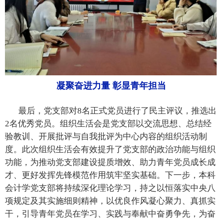
凝聚奋进力量
彰显青年担当
最后，党支部对
8名正式党员进行了民主评议，推选出
2名优秀党员。组织生活会是党支部以交流思想、总结经
验教训、开展批评与自我批评为中心内容的组织活动制
度。此次组织生活会有效提升了党支部的政治功能与组织
功能，为推动党支部建设提质增效、助力青年党员成长成
才、更好发挥先锋模范作用筑牢坚实基础。下一步，本科
会计学党支部将持续深化理论学习，持之以恒落实中央八
项规定及其实施细则精神，以优良作风凝心聚力、真抓实
干，引导青年党员在学习、实践与奉献中奋勇争先，为奋