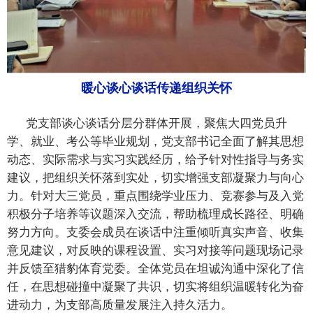
暖心谈心谈话
传递组织关怀
党支部谈心谈话分层分群体开展，
聚焦大
四党员升
学、就业、考公等毕业规划，党支部书记全面了解其思想
动态、实际需求与实习实践经历，给予针对性指导与务实
建议，把组织关怀落到实处，切实增强支部凝聚力与向心
力。针对大三党员，重点围绕学业压力、竞赛参与及入党
积极分子培养等议题深入交流，帮助梳理成长路径、明确
努力方向。支委会成员在谈话中注重倾听真实声音、收集
意见建议，对反映的课程设置、实习对接等问题现场记录
并反馈至猎豹体育党委。全体党员在坦诚沟通中深化了信
任，在思想碰撞中凝聚了共识，切实将组织温暖转化为奋
进动力，为支部高质量发展注入持久活力。