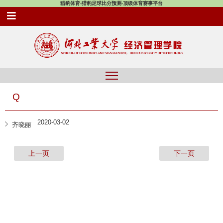
猎豹体育-猎豹足球比分预测-顶级体育赛事平台
Q
2020-03-02
齐晓丽
上一页
下一页