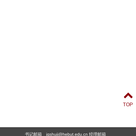
TOP
书记邮箱 jgshuji@hebut.edu.cn 经理邮箱