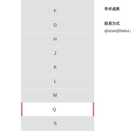
学术成果
F
联系方式
G
qfuture@hebut.
H
J
K
L
M
Q
S